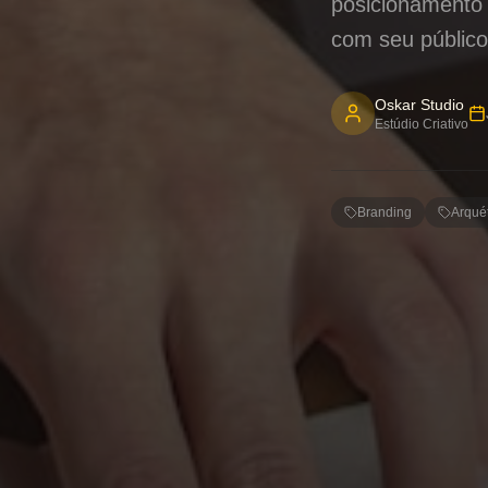
posicionamento 
com seu público
Oskar Studio
Estúdio Criativo
Branding
Arqué
O Poder Ocu
No vasto universo
é um recurso pre
serviço. É sobre
c
valores e aspira