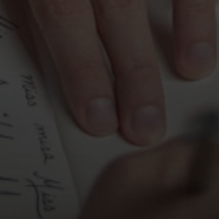
ferramentas poder
O Que São Arq
Baseados nos estu
comportamento, p
humanidade. Eles
compreendemos in
aplicados ao bran
marca
, o fio con
Por Que Eles S
Um bom posiciona
quem você é e co
estrutura robusta 