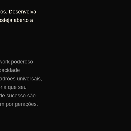
ios. Desenvolva
steja aberto a
work poderoso
pacidade
adrões universais,
ria que seu
 de sucesso são
am por gerações.