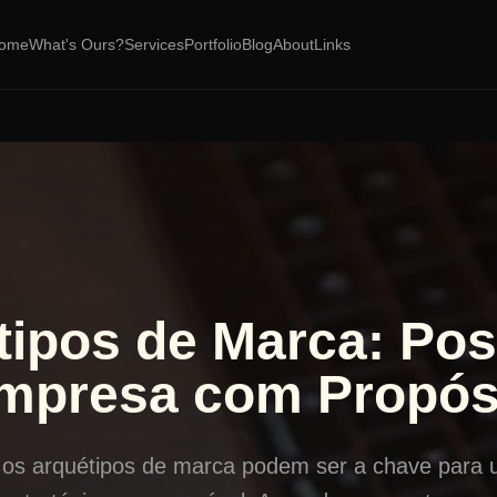
ome
What's Ours?
Services
Portfolio
Blog
About
Links
tipos de Marca: Pos
mpresa com Propós
os arquétipos de marca podem ser a chave para