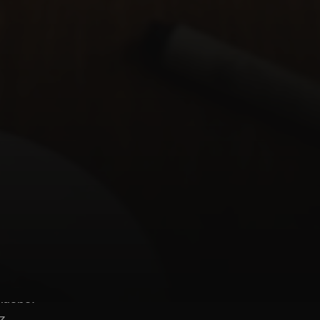
nte ponto de
e North Face.
idson, Apple (em
et.
 Adobe.
z.