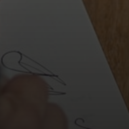
osas para construir um posicionamento sólido e autênti
uétipos de Marca?
dos do psicanalista Carl Jung, os arquétipos são padrõ
ersonalidade e imagem que residem no inconsciente col
 representam motivos e personagens que reconhecemo
stintivamente, independentemente de cultura ou geogr
ding, os arquétipos se tornam a
essência da personal
dutor que une sua comunicação, seus produtos e sua cult
ão Cruciais para o Posicionamento?
mento de marca não é apenas sobre o que você oferec
mo você faz seu público se sentir
. Os arquétipos f
para isso: