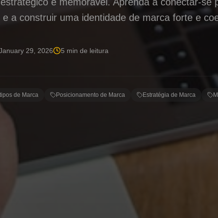
estratégico e memorável. Aprenda a conectar-se
 e a construir uma identidade de marca forte e co
January 29, 2026
5
min de leitura
tipos de Marca
Posicionamento de Marca
Estratégia de Marca
M
lto dos Arquétipos no Posicionamento
 do branding, onde a concorrência é acirrada e a atenç
cioso, destacar-se não é apenas uma questão de ter um
ontar uma história, criar uma conexão emocional e 
ções do seu público
. É aqui que entram os arquétipos 