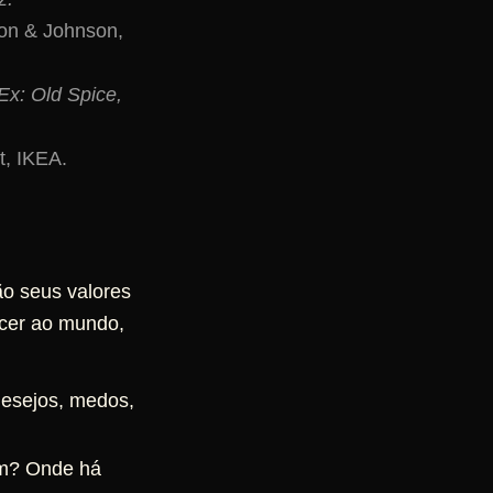
son & Johnson,
Ex: Old Spice,
t, IKEA.
o seus valores
ecer ao mundo,
desejos, medos,
am? Onde há