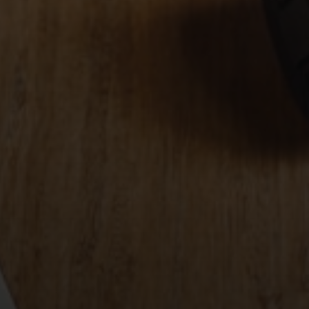
co.
es universais de
etivo da
s e
afia. Quando
idade de uma
ura.
e, mas sobre
ornecem uma