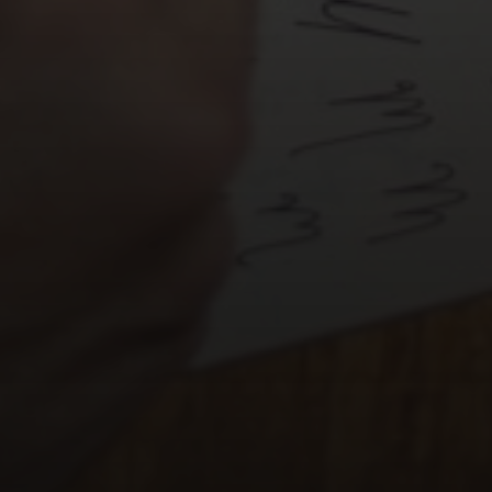
sistência:
Ao escolher um arquétipo primário, sua mar
 as decisões de design, marketing e comunicação pode
idade, garantindo uma mensagem coesa e consistente e
ional Profunda:
Arquétipos tocam em desejos e med
Uma marca que incorpora, por exemplo, o Sábio (busca
ou o Herói (superação de desafios) se conecta com as 
eu público, criando lealdade que vai além do preço ou d
 no Mercado:
Em um mar de ofertas similares, um arqu
a marca se destaque. Não é sobre ser diferente por ser 
nticamente
diferente, com uma voz e uma personalidade
e Memorabilidade:
Marcas com personalidades arquetí
rar e de se relacionar. Elas se tornam personagens na 
m os quais ele pode interagir e aos quais pode aspirar.