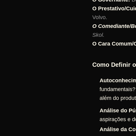
O Prestativo/Cui
Volvo.
O Comediante/Bo
Skol.
O Cara Comum/C
Como Definir o
Autoconhecim
fundamentais?
além do produt
Análise do Pú
aspirações e d
Análise da Co