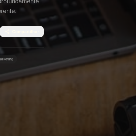
 profundamente
erente.
Compartilhar
arketing
 de Marca
ão do consumidor
 bom produto ou
ressoar com os
de marca –