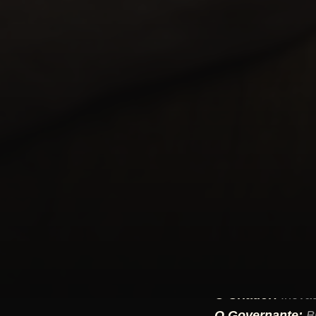
Os 12 Arquétip
Embora existam v
partida:
O Inocente:
Otimi
O Sábio:
Busca a 
O Explorador:
Bu
O Herói:
Corajoso
O Fora-da-Lei/Re
seu início).
O Mago:
Transfor
O Amante:
Busca 
O Criador:
Inovad
O Governante:
Bu