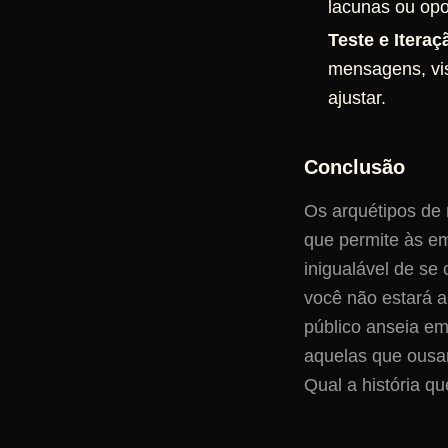
lacunas ou opo
Teste e Iteraç
mensagens, vis
ajustar.
Conclusão
Os arquétipos de
que permite às e
inigualável de se
você não estará 
público anseia e
aquelas que ousam
Qual a história q