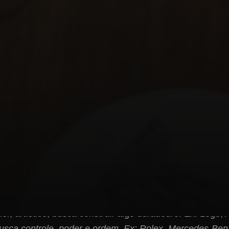
os Principais (e como aplicá-los):
ariações, os 12 arquétipos mais comuns são um excele
sta, puro, busca a felicidade. Ex: Coca-Cola, Dove.
verdade e o conhecimento. Ex: Google, Harvard.
sca liberdade, aventura e autodescoberta. Ex: Jeep, Th
, determinado, busca mudar o mundo. Ex: Nike, Fedex.
belde:
Quebra regras, busca revolução. Ex: Harley-Dav
ma, realiza sonhos, cria magia. Ex: Disney, Dyson.
intimidade, prazer e paixão. Ex: Chanel, Victoria's Secr
or, artístico, busca construir algo duradouro. Ex: Lego,
sca controle, poder e ordem. Ex: Rolex, Mercedes-Ben