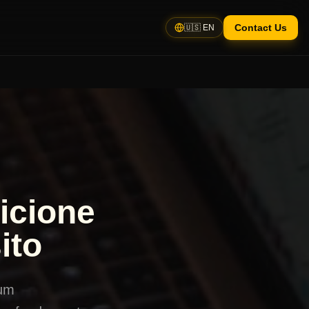
Contact Us
🇺🇸 EN
icione
ito
 um