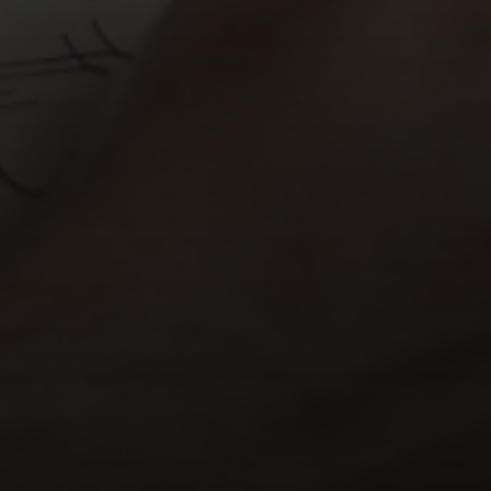
Clareza e Con
bússola. Todas
essa personal
de contato.
Conexão Emoc
fundamentais. 
conhecimento) 
profundas de s
Diferenciação
permite que su
sobre ser
aute
Engajamento 
fáceis de lemb
consumidor, co