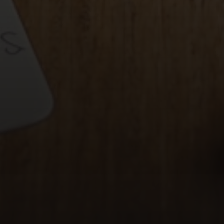
ca ganha uma
m ser alinhadas a
m todos os pontos
os humanos
 por
aspirações mais
a funcionalidade.
étipo bem definido
diferente, mas
 únicas.
picas são mais
mente do