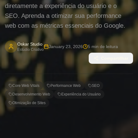
diretamente a experiência do usuário e o
SEO. Aprenda a otimizar sua performance
web com as métricas essenciais do Google.
Oskar Studio
January 23, 2026
5
min de leitura
Estúdio Criativo
Compartilhar
Core Web Vitals
Performance Web
SEO
Desenvolvimento Web
Experiência do Usuário
Otimização de Sites
Core Web Vitals: O Que São e Por
Que São Cruciais para o Sucesso