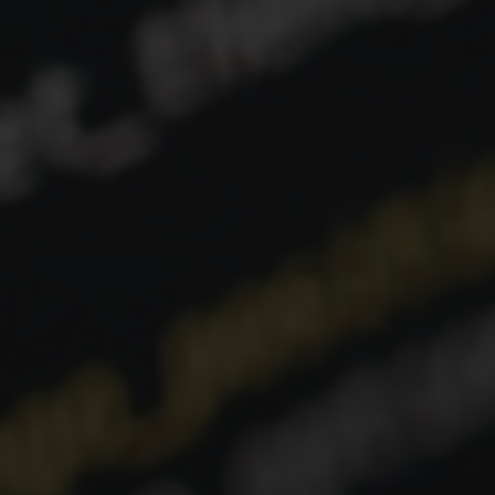
reduzindo a chance de abandono e melhorando a
satisfação inicial.
Meta do Google:
Idealmente, seu
LCP deve ser
inferior a 2.5 segundos
.
First Input Delay (FID): A Responsividade à
Interação
O que mede:
O FID mede o tempo desde a
primeira interação do usuário com a página (clique
em um botão, link, etc.) até o momento em que o
navegador consegue responder a essa interação.
Ele foca na responsividade do site.
Por que é
importante:
Um FID baixo indica que seu site é
responsivo e não está "congelado" enquanto
carrega scripts ou outras tarefas, proporcionando