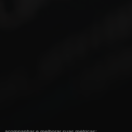
conversão, seja para vendas, preenchimento de
formulários ou consumo de conteúdo.
Engajamento do Usuário:
Usuários tendem a
passar mais tempo e interagir mais com sites que
oferecem uma experiência fluida e sem
interrupções.
Redução da Taxa de Rejeição (Bounce Rate):
Páginas que carregam lentamente ou são instáveis
visualmente fazem com que os usuários
abandonem o site rapidamente.
Como Medir e Otimizar Seus Core Web
Vitals
Existem diversas ferramentas e práticas para
acompanhar e melhorar suas métricas: