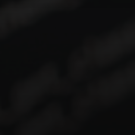
deve ser
inferior a 0.1
.
Por Que a Otimização dos Core Web Vitals
é Inegociável?
Além de melhorar a experiência do usuário, a
otimização dos Core Web Vitals traz benefícios
significativos para o seu negócio:
SEO (Search Engine Optimization):
Desde 2021,
o Google incorporou os Core Web Vitals como um
fator de ranqueamento. Sites com melhores
métricas tendem a ter uma vantagem nas SERPs
(páginas de resultados de pesquisa).
Taxas de Conversão:
Um site mais rápido e
responsivo geralmente resulta em maiores taxas de