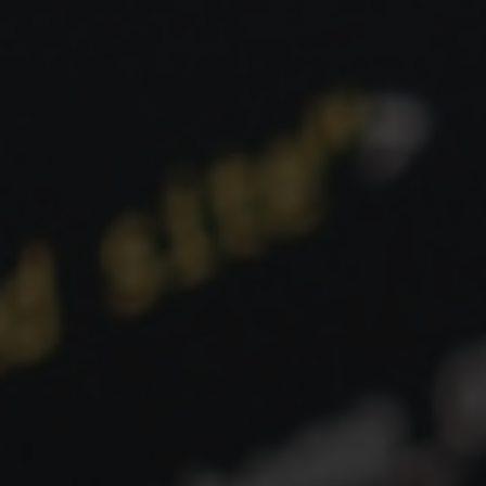
Métricas Essenciais
Os Core Web Vitals são compostos por três
métricas principais, cada uma focada em um
aspecto diferente da experiência de carregamento e
interação do usuário:
Largest Contentful Paint (LCP): O Tempo de
Carregamento Principal
O que mede:
O LCP mede o tempo que leva para o
maior elemento de conteúdo visível na tela (como
uma imagem hero, bloco de texto grande ou vídeo)
ser renderizado. Basicamente, é o tempo que o
usuário percebe como "o site carregou".
Por que é
importante:
Um LCP rápido significa que o usuário
vê o conteúdo principal do seu site rapidamente,