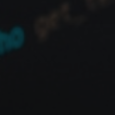
Online
No mundo digital de hoje, onde a velocidade e a
experiência do usuário são rei, a performance web
não é apenas um diferencial – é uma necessidade.
O Google, sempre atento à qualidade da
navegação, introduziu os
Core Web Vitals
: um
conjunto de métricas que medem aspectos cruciais
da experiência do usuário em um site. Para o Oskar
Group, como estúdio criativo e de tecnologia,
entender e otimizar esses vitals é fundamental para
entregar soluções digitais de alto impacto.
O Tripé da Experiência do Usuário: As 3