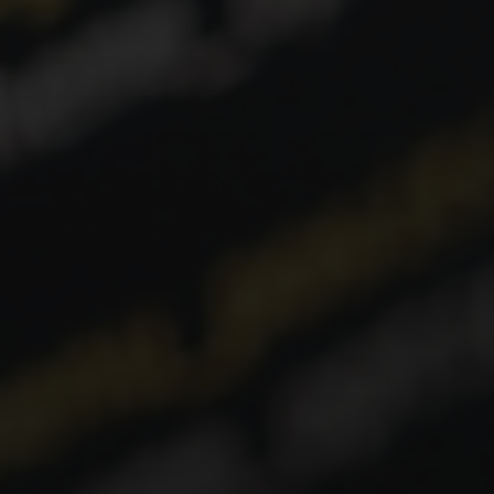
uma experiência de usuário fluida e sem
frustrações.
Meta do Google:
Um bom FID é
inferior a 100 milissegundos
.
Cumulative Layout Shift (CLS): A Estabilidade
Visual
O que mede:
O CLS quantifica a quantidade de
mudança inesperada de layout do conteúdo visível
da página. Sabe quando você tenta clicar em algo
e, de repente, o texto ou imagem acima se move,
fazendo você clicar em outra coisa? Isso é um CLS
alto.
Por que é importante:
Um CLS baixo garante
uma experiência de navegação estável e agradável,
evitando erros de clique e frustração do usuário. É
crucial para a usabilidade.
Meta do Google:
O CLS