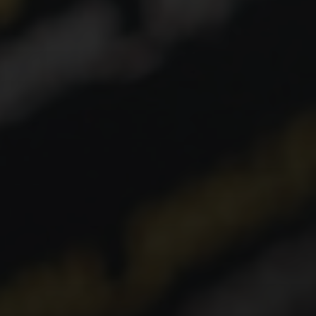
permitindo que os desenvolvedores se
concentrem na lógica de negócios e na interface
do usuário.
Performance Otimizada:
Técnicas como _code
splitting_, _lazy loading_ e renderização no lado
do cliente (CSR) ou renderização no lado do
servidor (SSR) aprimoram a velocidade e a
responsividade.
Testabilidade:
A modularidade e a clareza da
arquitetura facilitam a escrita de testes unitários,
de integração e end-to-end.
Principais Abordagens e Padrões
Arquiteturais