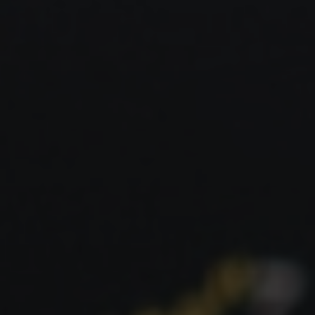
Por Que a Mudança? Desafios do
Frontend Clássico
Antes de mergulharmos nas soluções, é crucial
entender os problemas que as arquiteturas
modernas buscam resolver. As abordagens
clássicas, muitas vezes baseadas em jQuery ou
modelos de renderização no servidor completos,
enfrentavam desafios significativos:
Monolitos de Frontend:
Aplicações grandes e
complexas se tornavam monólitos difíceis de
manter, escalar e testar. Pequenas mudanças
podiam ter efeitos colaterais inesperados.
Performance:
A dependência excessiva do