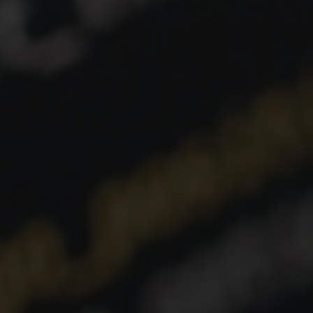
As arquiteturas modernas são construídas sobre
alguns princípios fundamentais que visam superar
os desafios mencionados:
Componentização:
A aplicação é dividida em
componentes independentes e reutilizáveis,
facilitando o desenvolvimento, a manutenção e o
teste.
Gerenciamento de Estado:
Mecanismos
eficientes para gerenciar o estado da aplicação,
garantindo que os dados sejam consistentes e
previsíveis em todos os componentes.
Abstração:
As complexidades do DOM e das
interações do navegador são abstraídas,