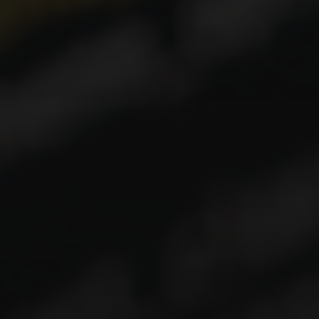
1. Single Page Applications (SPAs)
As SPAs revolucionaram a experiência do usuário
ao carregar uma única página HTML e atualizar
dinamicamente o conteúdo via JavaScript à medida
que o usuário interage. Frameworks como React,
Angular e Vue.js são os pilares das SPAs.
Vantagens:
Experiência de usuário fluida e responsiva.
Menos requisições ao servidor após o
carregamento inicial.
Excelente para aplicações ricas em interatividade.
Desvantagens: