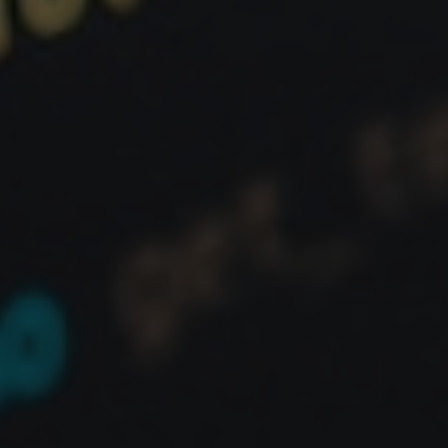
Desvendando as
Arquiteturas Modernas de
Frontend: O Futuro da Web
No cenário digital em constante evolução, o
frontend de uma aplicação deixou de ser uma mera
interface para se tornar o coração da experiência
do usuário. Com a demanda crescente por
interatividade, performance e escalabilidade, as
arquiteturas tradicionais de frontend muitas vezes
se mostram insuficientes. É nesse contexto que as
arquiteturas modernas de frontend emergem como
soluções robustas, redefinindo a forma como
construímos e entregamos aplicações web.