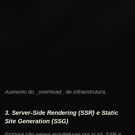
Tecnologias independentes para cada micro-
frontend.
Redução da complexidade de um monólito.
Implantação independente.
Desvantagens:
Complexidade de orquestração e comunicação
entre micro-frontends.
Compartilhamento de código e estilos pode ser um
desafio.
Aumento do _overhead_ de infraestrutura.
3. Server-Side Rendering (SSR) e Static
Site Generation (SSG)
Embora não sejam arquiteturas por si só, SSR e