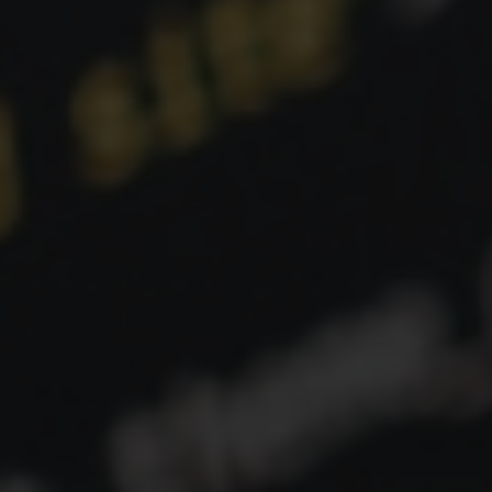
servidor para renderização completa, ou o
download de grandes arquivos JavaScript,
impactava negativamente o tempo de carregamento
e a responsividade.
Escalabilidade da Equipe:
Com uma única base
de código, era difícil para grandes equipes trabalhar
em paralelo sem conflitos constantes.
Experiência do Desenvolvedor (DX):
A falta de
padrões claros e a complexidade do código legados
diminuíam a produtividade e a satisfação dos
desenvolvedores.
Pilares das Arquiteturas Modernas
de Frontend