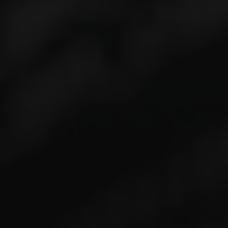
SEO pode ser um desafio se não for bem
implementado (necessita de SSR ou pré-
renderização).
Tempo de carregamento inicial pode ser maior.
Exige mais recursos do navegador.
2. Micro-Frontends
Inspirados nos microserviços, os micro-frontends
dividem uma grande aplicação frontend em várias
aplicações menores e independentes, que podem
ser desenvolvidas, testadas e implantadas de forma
autônoma por equipes diferentes.
Vantagens:
Escalabilidade de equipes e projetos.