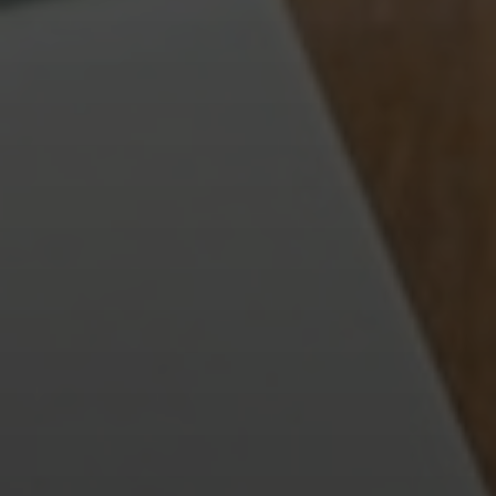
Por Que Ela é Crucial?
Diferenciação de marca é o processo de identificar
e comunicar os atributos únicos do seu produto ou
serviço que o tornam superior e distinto da
concorrência. Não se trata apenas de ter um
produto diferente, mas de criar uma percepção
única na mente do consumidor. Em um mercado
onde produtos e serviços são muitas vezes
comoditizados, a diferenciação atua como um farol,
guiando os consumidores até a sua marca.
Por que é crucial?
Atração de Clientes:
Uma marca diferenciada atrai