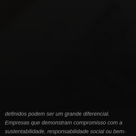
5. Conte Sua História (Storytelling)
As pessoas se conectam com histórias. Qual é a
origem da sua marca? Quais são seus valores? O
que a motiva? Compartilhar sua narrativa de forma
autêntica cria uma conexão emocional e um senso
de propósito que a concorrência dificilmente poderá
replicar.
6. Cultura da Empresa e Valores
Uma cultura corporativa forte e valores bem
definidos podem ser um grande diferencial.
Empresas que demonstram compromisso com a
sustentabilidade, responsabilidade social ou bem-