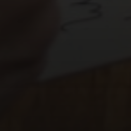
diferenciação eficaz ressoa com o seu público.
2. Foque em um Nicho Específico
Em vez de tentar agradar a todos, concentre-se em
um segmento de mercado menor e mais específico.
Ao atender de forma excepcional às necessidades
de um nicho, você pode construir uma reputação
sólida e se tornar a autoridade naquele segmento.
3. Inovação em Produto ou Serviço
Tecnologia:
Introduza recursos tecnológicos
avançados ou uma abordagem inovadora.
Design:
Um design único e funcional pode ser um
grande diferencial.