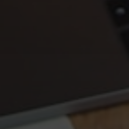
Chave para o Sucesso em
Mercados Saturados
No cenário de negócios atual, a concorrência é
acirrada. Novas empresas surgem a todo momento,
e o consumidor está bombardeado por opções. Em
um mercado saturado, ser apenas “mais um” é a
receita para o esquecimento. É nesse contexto que
a
diferenciação de marca
se torna não apenas
uma estratégia, mas uma necessidade fundamental
para a sobrevivência e o crescimento de qualquer
negócio.
O Que é Diferenciação de Marca e