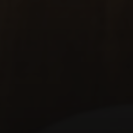
Funcionalidade:
Ofereça funcionalidades que a
concorrência não possui ou as execute de forma
superior.
Qualidade:
Construa uma reputação inabalável
pela qualidade superior de seus produtos ou
serviços.
4. Excelência no Atendimento ao Cliente
Em uma era digital, o atendimento humano e
personalizado é um diferencial poderoso. Oferecer
um suporte excepcional, resolver problemas de
forma eficiente e criar experiências memoráveis
pode transformar clientes em defensores da sua
marca.