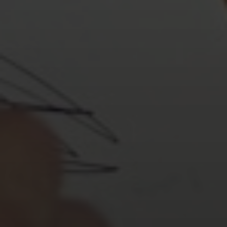
a atenção em meio ao ruído, despertando a
curiosidade e o interesse do público.
Fidelização:
Quando os clientes percebem um
valor único, eles se tornam mais leais e menos
propensos a migrar para a concorrência.
Melhor Posicionamento de Preço:
Marcas
diferenciadas podem justificar preços mais altos,
pois o valor percebido é maior.
Reconhecimento:
Uma identidade única facilita o
reconhecimento da marca, tornando-a mais
memorável.
Vantagem Competitiva:
Cria barreiras de entrada
para novos concorrentes e fortalece sua posição no
mercado.