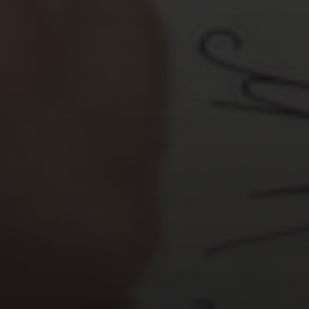
Estratégias Eficazes para
Diferenciar Sua Marca
A diferenciação pode ser alcançada de diversas
formas. Não existe uma fórmula mágica, mas sim a
necessidade de entender profundamente seu
público, seu mercado e seus próprios pontos fortes.
1. Entenda Seu Público-Alvo
Profundamente
Antes de tentar se diferenciar, você precisa saber
para quem está falando. Realize pesquisas de
mercado, crie personas detalhadas e compreenda
suas dores, desejos e necessidades. Uma