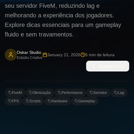
seu servidor FiveM, reduzindo lag e
melhorando a experiência dos jogadores.
Explore dicas essenciais para um gameplay
fluido e sem travamentos.
Oskar Studio
January 21, 2026
5
min de leitura
Estúdio Criativo
Compartilhar
FiveM
Otimização
Performance
Servidor
Lag
FPS
Scripts
Hardware
Gameplay
FiveM: Turbinando Seu