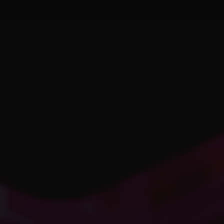
excessivo de scripts e recursos, mesmo que
individualmente bem otimizados, pode
sobrecarregar o servidor.
3. Configuração do Servidor e
server.cfg
O arquivo
é o painel de controle do seu
server.cfg
servidor e pequenas alterações podem fazer uma
grande diferença.
Estratégias de Otimização na
Prática
Agora que entendemos os fatores, vamos às ações