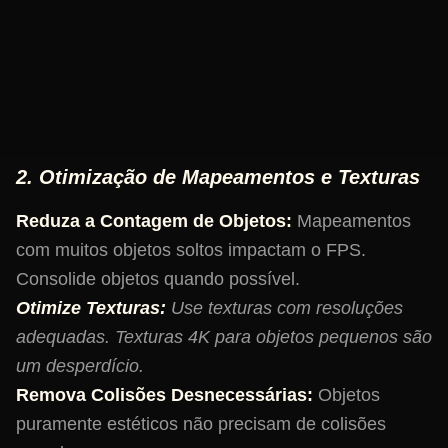
vez de loops
sem delay.
while true
Prefira Eventos a Loops Constantes:
Em vez de
verificar algo em um loop
, use eventos
while true
quando uma condição específica for atendida.
2. Otimização de Mapeamentos e Texturas
Reduza a Contagem de Objetos:
Mapeamentos
com muitos objetos soltos impactam o FPS.
Consolide objetos quando possível.
Otimize Texturas:
Use texturas com resoluções
adequadas. Texturas 4K para objetos pequenos são
um desperdício.
Remova Colisões Desnecessárias:
Objetos
puramente estéticos não precisam de colisões