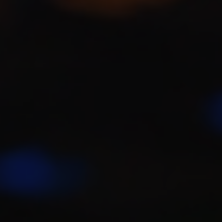
Imagine seus jogadores investindo tempo e
dedicação em seu servidor, apenas para serem
frustrados por lag constante e quedas de FPS. Isso
não só prejudica a experiência, como também
afasta novos e antigos membros. Um servidor bem
otimizado oferece:
Experiência de Jogo Superior:
Menos lag, mais
fluidez e reatividade.
Retenção de Jogadores:
Jogadores satisfeitos
tendem a permanecer e convidar amigos.
Estabilidade do Servidor:
Menos crashes e
interrupções inesperadas.
Capacidade de Mais Jogadores:
Suporte a um