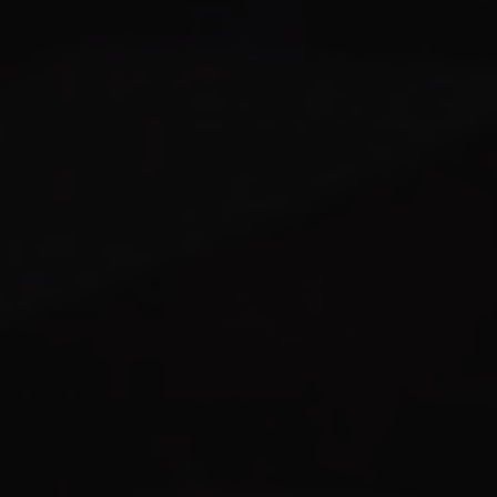
Considere:
CPU (Processador):
O FiveM é bastante
dependente de CPU. Processadores com alta
frequência (ghz) e bom desempenho single-core
são ideais.
RAM (Memória RAM):
Quanto mais scripts e
recursos, mais RAM você precisará. 32GB ou mais
é o recomendado para servidores maiores.
Armazenamento (SSD/NVMe):
SSDs (Solid State
Drives) ou NVMe são cruciais para carregamento
rápido de recursos e scripts. Evite HDDs a todo
custo.
Conexão de Rede:
Uma conexão de internet
estável e com alta largura de banda é fundamental
para evitar latência.