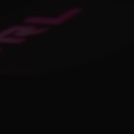
2. Recursos (Scripts e Mapeamentos)
Os recursos são o coração do seu servidor, mas
podem ser os maiores vilões da performance se
não forem bem gerenciados.
Scripts Mal Otimizados:
Scripts com loops
infinitos, consultas excessivas ao banco de dados
ou lógica ineficiente podem consumir muitos
recursos.
Mapeamentos Pesados:
Mapeamentos com
muitos objetos, texturas de alta resolução e
colisões complexas podem impactar
significativamente o FPS dos jogadores.
Quantidade de Recursos:
Ter um número