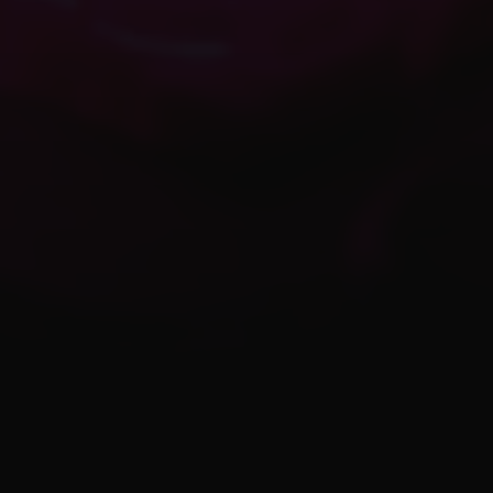
concretas.
1. Auditoria e Gerenciamento de Scripts
Identifique Gargalos:
Utilize ferramentas como o
(no console do FiveM) para monitorar o
resmon
uso de recursos de cada script. Identifique os que
mais consomem CPU e RAM.
Remova Scripts Inutilizados:
Livre-se de tudo que
não está sendo usado. Menos é mais.
Otimize Lógica dos Scripts:
Se você tem acesso
ao código, procure por:
Loops desnecessários.
Consultas repetitivas ao banco de dados.
Eventos que disparam com muita frequência.
Uso eficiente de
ou
em
Citizen.Wait
SetTimeout