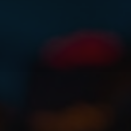
Servidor com Otimização de
Performance
No universo do FiveM, um servidor performático
não é apenas um luxo, mas uma necessidade. Um
gameplay fluido, sem travamentos ou quedas
bruscas de FPS, é crucial para reter jogadores e
construir uma comunidade engajada. Na Oskar
Group, entendemos a importância de cada
milissegundo e, por isso, preparamos este guia
completo sobre otimização de performance em
servidores FiveM.
Por Que a Otimização é Tão
Importante?