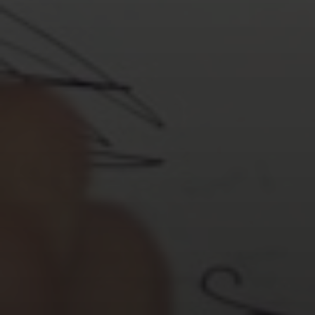
emprego, um projeto freelancer ou uma parceria
estratégica, uma marca forte atrai as oportunidades
certas.
Defina Seu Valor:
Ajuda a posicionar-se como
especialista em sua área, permitindo que você
defina seu próprio valor no mercado.
Crie Legado:
Sua marca pessoal é a sua
contribuição única, o impacto que você deixa no
mundo.
Os Pilares da Construção de uma
Marca Pessoal Forte
Construir uma marca pessoal é um processo