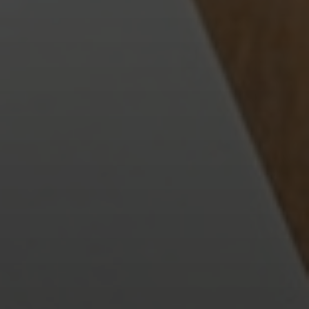
Por Que uma Marca Pessoal é
Indispensável?
Em um mercado saturado de talentos e
informações, ser notado exige mais do que
competência. Exige
diferenciação
. Sua marca
pessoal é o seu diferencial. Ela permite que você:
Seja Reconhecido:
Destaque-se da multidão e
seja lembrado pelo que você faz de melhor.
Construa Confiança:
Pessoas fazem negócios e
se conectam com quem confiam. Uma marca
pessoal autêntica inspira essa confiança.
Atraia Oportunidades:
Seja para um novo