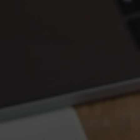
currículo impecável ou um portfólio recheado já não
é suficiente para se destacar. A verdadeira
vantagem competitiva reside em algo muito mais
profundo e pessoal: sua
marca pessoal
. Mas o que
exatamente significa construir uma marca pessoal
forte e por que ela é tão crucial para o sucesso?
Na Oskar Group, entendemos que o branding não
se limita a empresas e produtos. Ele se estende a
indivíduos, moldando percepções, construindo
confiança e abrindo portas para oportunidades
inimagináveis. Uma marca pessoal bem definida é
a sua história, seus valores e suas habilidades
comunicados de forma autêntica e impactante ao
mundo.