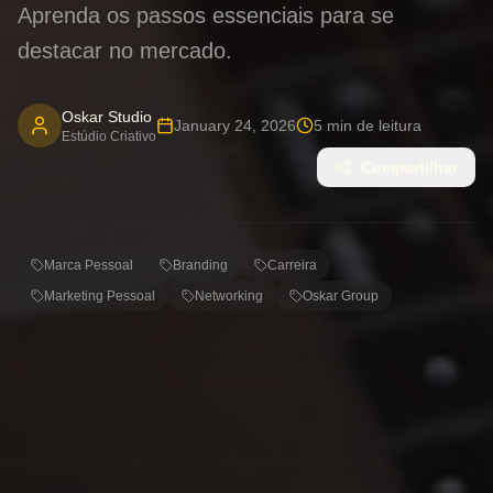
Aprenda os passos essenciais para se
destacar no mercado.
Oskar Studio
January 24, 2026
5
min de leitura
Estúdio Criativo
Compartilhar
Marca Pessoal
Branding
Carreira
Marketing Pessoal
Networking
Oskar Group
Sua Marca Pessoal: Mais do
que um Nome, um Legado
No cenário profissional e digital atual, ter um