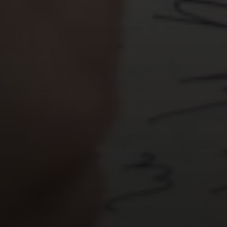
contínuo e estratégico. Não acontece do dia para a
noite, mas com dedicação e as ferramentas certas,
você pode moldar a percepção que as pessoas têm
de você. Aqui estão os pilares fundamentais:
1. Autoconhecimento: O Ponto de Partida
Antes de comunicar quem você é para o mundo,
você precisa saber quem você realmente é.
Pergunte-se:
Quais são meus pontos fortes e fracos?
Quais são meus valores inegociáveis?
Quais são minhas paixões e interesses?
Qual problema eu resolvo ou qual valor eu entrego?
Qual é a minha visão de futuro e meus objetivos?