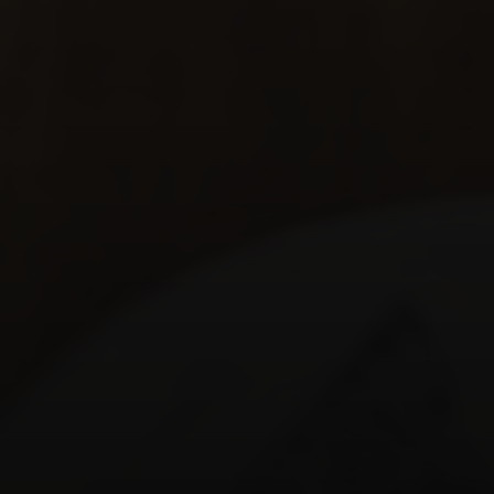
deve ter uma. Como você chegou onde está? Quais
desafios superou? Quais lições aprendeu? Sua
história é o que o torna humano e conectável.
Compartilhe-a de forma autêntica e envolvente.
4. Consistência é Chave
Sua marca pessoal deve ser consistente em todos
os pontos de contato. Isso inclui:
Presença Online:
Perfis em redes sociais
(LinkedIn, Instagram, Twitter, etc.), site pessoal ou
blog.
Comunicação:
Tom de voz, estilo de escrita,
linguagem visual.