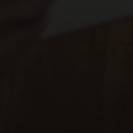
Refletir sobre essas questões o ajudará a definir
sua
proposta de valor única
– aquilo que só você
pode oferecer.
2. Defina Seu Público-Alvo
Para quem você quer falar? Quem são as pessoas
ou organizações que você deseja impactar com sua
marca pessoal? Compreender seu público o
ajudará a adaptar sua mensagem e escolher os
canais de comunicação mais eficazes.
3. Crie Sua Narrativa (Storytelling)
Todos amam uma boa história. Sua marca pessoal