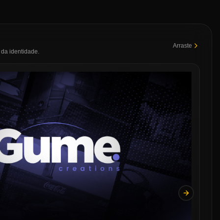
Arraste
da identidade.
Next slide