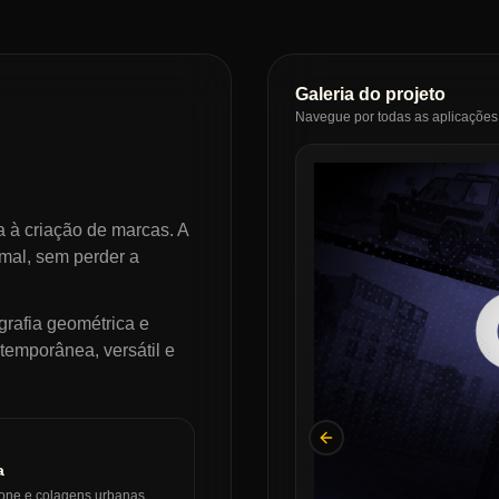
Galeria do projeto
Navegue por todas as aplicações 
 à criação de marcas. A
rmal, sem perder a
grafia geométrica e
temporânea, versátil e
Previous slide
a
ftone e colagens urbanas