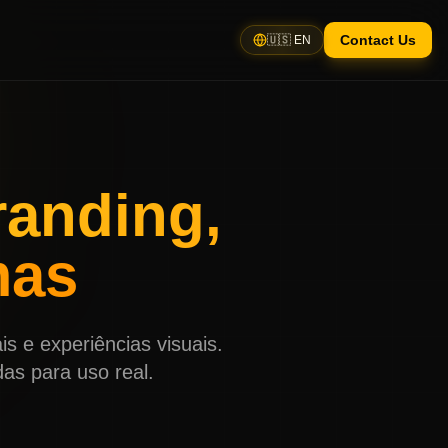
Contact Us
🇺🇸 EN
randing,
mas
s e experiências visuais.
as para uso real.