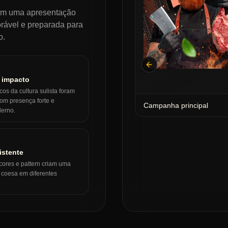
 com uma apresentação
rável e preparada para
o.
Previous slide
 impacto
os da cultura sulista foram
com presença forte e
Campanha principal
erno.
istente
 cores e pattern criam uma
l coesa em diferentes