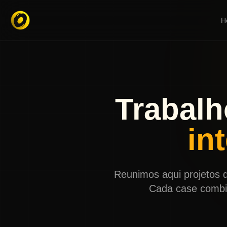
H
Trabal
in
Reunimos aqui projetos q
Cada case combin