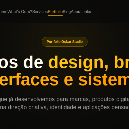
ome
What's Ours?
Services
Portfolio
Blog
About
Links
Portfolio Oskar Studio
hos de
design, b
terfaces e siste
ue já desenvolvemos para marcas, produtos digitai
a direção criativa, identidade e aplicações pensad