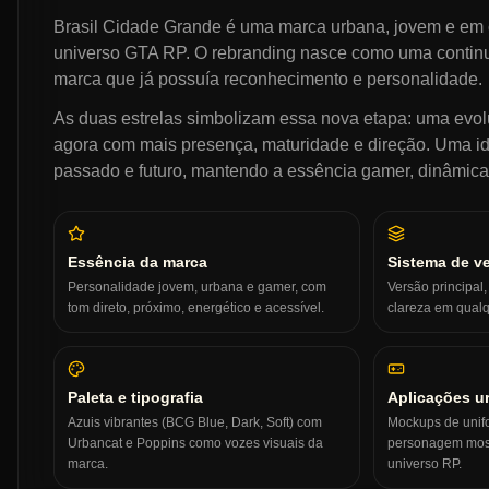
Brasil Cidade Grande é uma marca urbana, jovem e em 
universo GTA RP. O rebranding nasce como uma contin
marca que já possuía reconhecimento e personalidade.
As duas estrelas simbolizam essa nova etapa: uma evolu
agora com mais presença, maturidade e direção. Uma i
passado e futuro, mantendo a essência gamer, dinâmica
Essência da marca
Sistema de v
Personalidade jovem, urbana e gamer, com
Versão principal
tom direto, próximo, energético e acessível.
clareza em qualq
Paleta e tipografia
Aplicações u
Azuis vibrantes (BCG Blue, Dark, Soft) com
Mockups de unifo
Urbancat e Poppins como vozes visuais da
personagem most
marca.
universo RP.