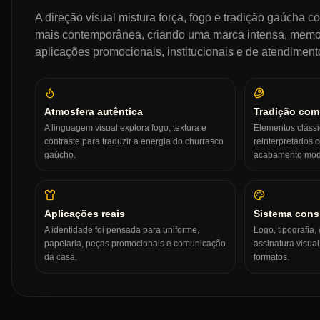
A direção visual mistura força, fogo e tradição gaúcha
mais contemporânea, criando uma marca intensa, memo
aplicações promocionais, institucionais e de atendiment
Atmosfera autêntica
Tradição com
A linguagem visual explora fogo, textura e
Elementos clássic
contraste para traduzir a energia do churrasco
reinterpretados 
gaúcho.
acabamento mod
Aplicações reais
Sistema cons
A identidade foi pensada para uniforme,
Logo, tipografia,
papelaria, peças promocionais e comunicação
assinatura visua
da casa.
formatos.