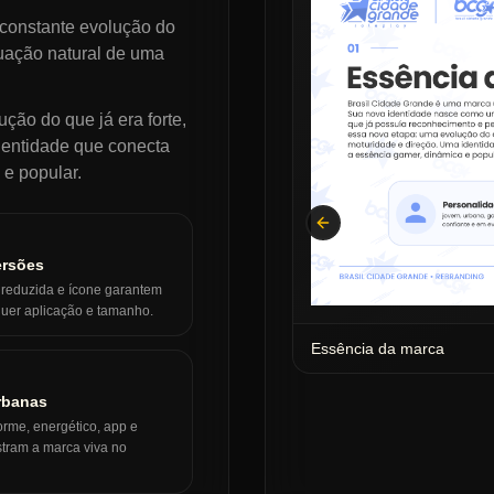
constante evolução do
uação natural de uma
ção do que já era forte,
dentidade que conecta
 e popular.
Previous slide
ersões
, reduzida e ícone garantem
uer aplicação e tamanho.
Essência da marca
rbanas
rme, energético, app e
ram a marca viva no