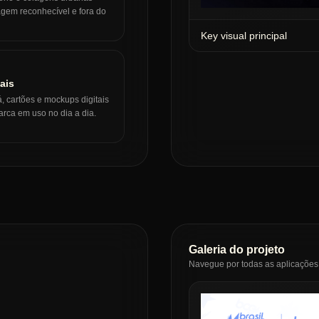
gem reconhecível e fora do
Key visual principal
ais
, cartões e mockups digitais
rca em uso no dia a dia.
Galeria do projeto
Navegue por todas as aplicações 