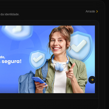
Arraste
da identidade.
Next slide
P